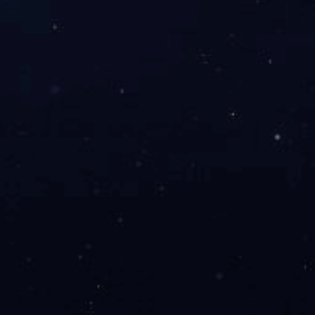

400-600-4155
手机：134 3302 4712
传真：
邮箱：lee@centersoft.com.cn
地址：东莞市南城区天安数码城C2区10楼1006
们
免责声明
网站地图
技术支持：线尚网络