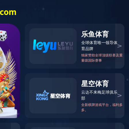
400-600-4155 广东总部

134-3302-4712
国)
加盟
Join
关注
微信
在线
客服
服务
热线
回到
顶部