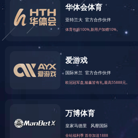

首页
>
案例
>
照明行业
来源： 开云足球
人气：4952