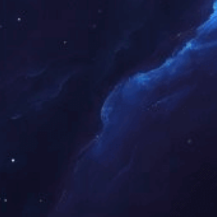
返回目录
下一篇：
龙翔卓越