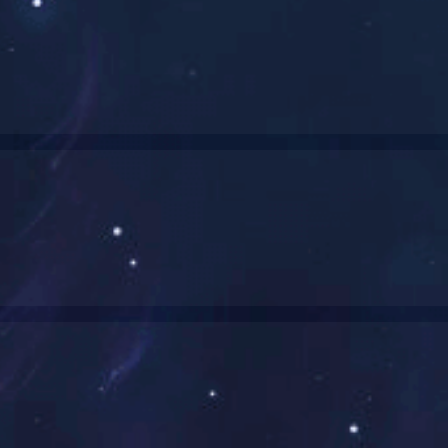
驰铭
发表时间：2021/01/11 17:29:27
【
小
中
大
】