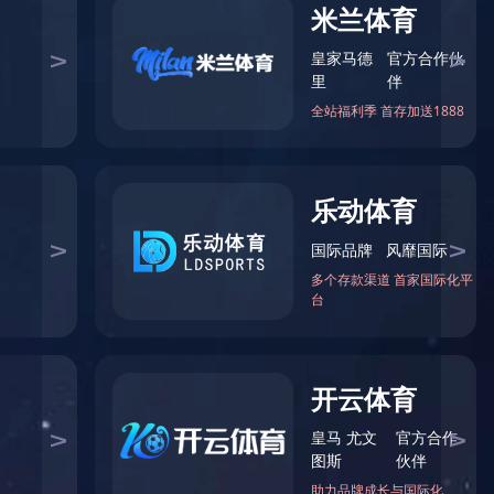
返回列表

相关推荐